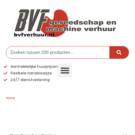
Ga
naar
de
inhoud
Zoeken
Aantrekkelijke huurprijzen
Flexibele handelswijze
24/7 dienstverlening
Home
/ Hout en Gipsbewerking
Hout en Gipsbewerking