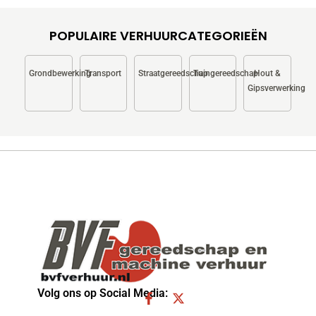
op
de
productpagina
POPULAIRE VERHUURCATEGORIEËN
Grondbewerking
Transport
Straatgereedschap
Tuingereedschap
Hout &
Gipsverwerking
Volg ons op Social Media:
F
X
a
-