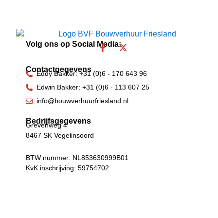
Volg ons op Social Media:
F
X
a
-
c
t
Contactgegevens
e
w
Eddy Bakker: +31 (0)6 - 170 643 96
b
i
Edwin Bakker: +31 (0)6 - 113 607 25
o
t
o
t
info@bouwverhuurfriesland.nl
k
e
-
r
Bedrijfsgegevens
Grevenweg 4
f
8467 SK Vegelinsoord
BTW nummer: NL853630999B01
KvK inschrijving: 59754702