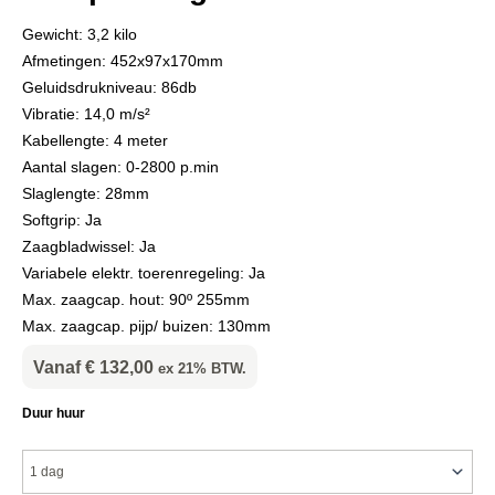
Gewicht: 3,2 kilo
Afmetingen: 452x97x170mm
Geluidsdrukniveau: 86db
Vibratie: 14,0 m/s²
Kabellengte: 4 meter
Aantal slagen: 0-2800 p.min
Slaglengte: 28mm
Softgrip: Ja
Zaagbladwissel: Ja
Variabele elektr. toerenregeling: Ja
Max. zaagcap. hout: 90º 255mm
Max. zaagcap. pijp/ buizen: 130mm
Vanaf
€
132,00
ex 21% BTW.
Reciprozaag
Duur huur
230v
aantal