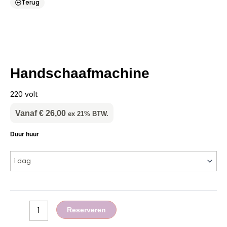
Terug
Handschaafmachine
220 volt
Vanaf
€
26,00
ex 21% BTW.
Handschaafmachine
Duur huur
aantal
Reserveren