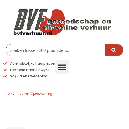
Ga
naar
de
inhoud
Zoeken
Aantrekkelijke huurprijzen
Flexibele handelswijze
24/7 dienstverlening
Home
/
Hout en Gipsbewerking
/ Handschaafmachine
Handschaafmachine