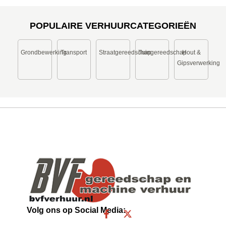
POPULAIRE VERHUURCATEGORIEËN
Grondbewerking
Transport
Straatgereedschap
Tuingereedschap
Hout &
Gipsverwerking
Volg ons op Social Media:
F
X
a
-