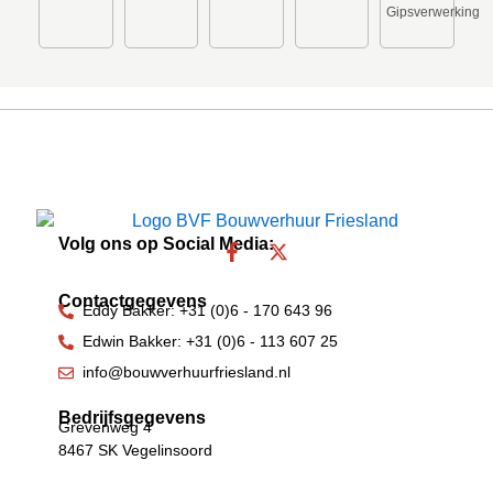
Gipsverwerking
Volg ons op Social Media:
F
X
a
-
c
t
Contactgegevens
e
w
Eddy Bakker: +31 (0)6 - 170 643 96
b
i
Edwin Bakker: +31 (0)6 - 113 607 25
o
t
o
t
info@bouwverhuurfriesland.nl
k
e
-
r
Bedrijfsgegevens
Grevenweg 4
f
8467 SK Vegelinsoord