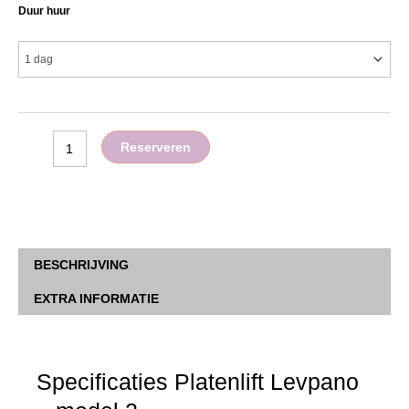
Duur huur
lift
aantal
Reserveren
BESCHRIJVING
EXTRA INFORMATIE
Specificaties Platenlift Levpano