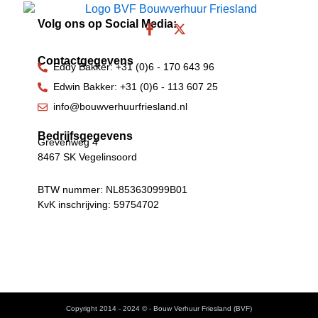
Volg ons op Social Media:
F
X
a
-
c
t
Contactgegevens
e
w
Eddy Bakker: +31 (0)6 - 170 643 96
b
i
Edwin Bakker: +31 (0)6 - 113 607 25
o
t
o
t
info@bouwverhuurfriesland.nl
k
e
-
r
Bedrijfsgegevens
Grevenweg 4
f
8467 SK Vegelinsoord
BTW nummer: NL853630999B01
KvK inschrijving: 59754702
Copyright 2014 - 2024 © - Bouw Verhuur Friesland (BVF)