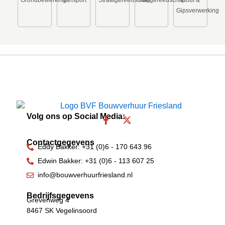
Grondbewerking
Transport
Straatgereedschap
Tuingereedschap
Hout &
Gipsverwerking
Volg ons op Social Media:
F
X
a
-
c
t
Contactgegevens
e
w
Eddy Bakker: +31 (0)6 - 170 643 96
b
i
Edwin Bakker: +31 (0)6 - 113 607 25
o
t
o
t
info@bouwverhuurfriesland.nl
k
e
-
r
Bedrijfsgegevens
Grevenweg 4
f
8467 SK Vegelinsoord