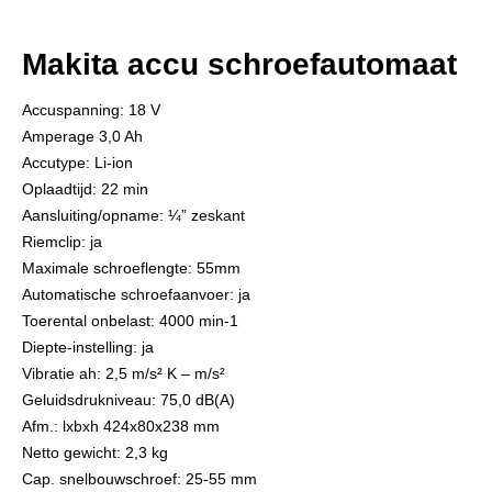
Makita accu schroefautomaat
Accuspanning: 18 V
Amperage 3,0 Ah
Accutype: Li-ion
Oplaadtijd: 22 min
Aansluiting/opname: ¼” zeskant
Riemclip: ja
Maximale schroeflengte: 55mm
Automatische schroefaanvoer: ja
Toerental onbelast: 4000 min-1
Diepte-instelling: ja
Vibratie ah: 2,5 m/s² K – m/s²
Geluidsdrukniveau: 75,0 dB(A)
Afm.: lxbxh 424x80x238 mm
Netto gewicht: 2,3 kg
Cap. snelbouwschroef: 25-55 mm