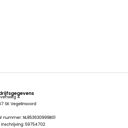
drijfsgegevens
evenweg 4
7 SK Vegelinsoord
W nummer: NL853630999B01
 inschrijving: 59754702