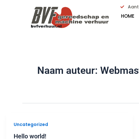
Ga
Aantr
naar
HOME
de
inhoud
Naam auteur: Webmas
Uncategorized
Hello world!