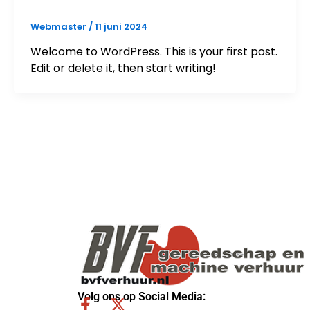
Webmaster
/
11 juni 2024
Welcome to WordPress. This is your first post.
Edit or delete it, then start writing!
Volg ons op Social Media:
F
X