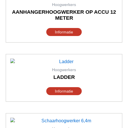
Hoogwerkers
AANHANGERHOOGWERKER OP ACCU 12
METER
Informatie
Dit
product
heeft
Hoogwerkers
meerdere
LADDER
variaties.
Deze
Informatie
optie
kan
gekozen
worden
Dit
op
product
de