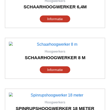
heeft
productpagina
Hoogwerkers
meerdere
SCHAARHOOGWERKER 6,4M
variaties.
Deze
Informatie
optie
kan
gekozen
worden
Dit
op
product
de
heeft
productpagina
Hoogwerkers
meerdere
SCHAARHOOGWERKER 8 M
variaties.
Deze
Informatie
optie
kan
gekozen
worden
Dit
op
product
de
heeft
productpagina
Hoogwerkers
meerdere
SPINRUPSHOOGWERKER 18 METER