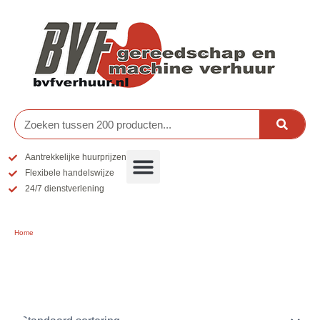
Ga
naar
de
inhoud
Zoeken
Aantrekkelijke huurprijzen
Flexibele handelswijze
24/7 dienstverlening
Home
/ Hoogwerkers
Hoogwerkers