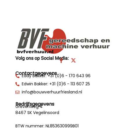
Volg ons op Social Media:
F
X
a
-
c
t
Contactgegevens
e
w
Eddy Bakker: +31 (0)6 - 170 643 96
b
i
Edwin Bakker: +31 (0)6 - 113 607 25
o
t
o
t
info@bouwverhuurfriesland.nl
k
e
-
r
Bedrijfsgegevens
f
Grevenweg 4
8467 SK Vegelinsoord
BTW nummer: NL853630999B01