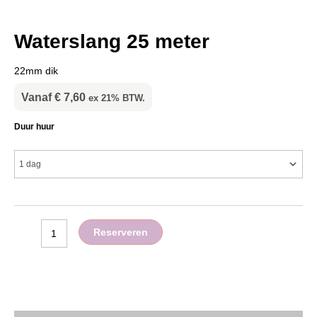
Waterslang 25 meter
22mm dik
Vanaf
€
7,60
ex 21% BTW.
Waterslang
Duur huur
25
meter
aantal
Reserveren