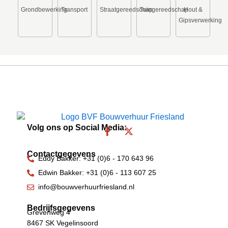
Grondbewerking
Transport
Straatgereedschap
Tuingereedschap
Hout &
Gipsverwerking
Volg ons op Social Media:
F
X
a
-
c
t
Contactgegevens
e
w
Eddy Bakker: +31 (0)6 - 170 643 96
b
i
Edwin Bakker: +31 (0)6 - 113 607 25
o
t
o
t
info@bouwverhuurfriesland.nl
k
e
-
r
Bedrijfsgegevens
Grevenweg 4
f
8467 SK Vegelinsoord