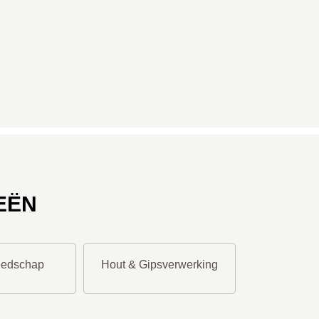
EËN
eedschap
Hout & Gipsverwerking