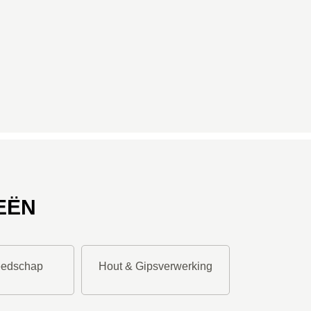
EËN
eedschap
Hout & Gipsverwerking