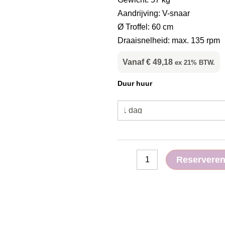
Aandrijving: V-snaar
Ø Troffel: 60 cm
Draaisnelheid: max. 135 rpm
Vanaf
€
49,18
ex 21% BTW.
Vlindermachine
Duur huur
60cm
aantal
Reservere