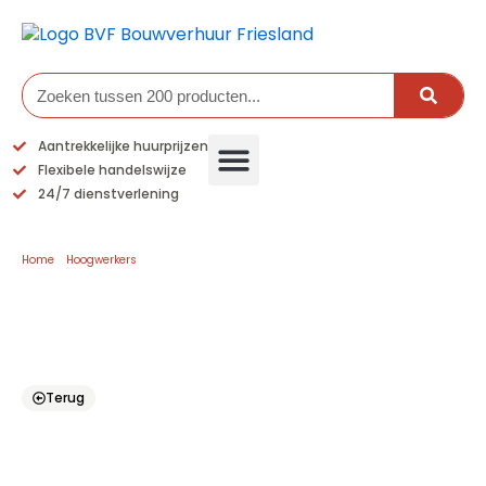
Ga
naar
de
inhoud
Zoeken
Aantrekkelijke huurprijzen
Flexibele handelswijze
24/7 dienstverlening
Home
/
Hoogwerkers
/ Valstopapparaat
Valstopapparaat
Terug