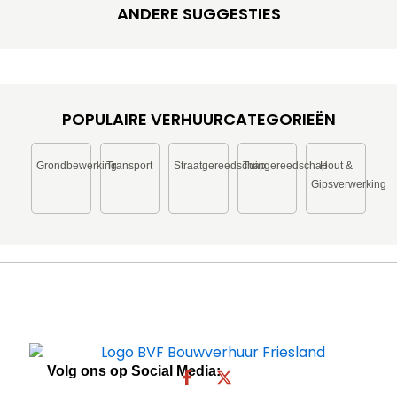
ANDERE SUGGESTIES
POPULAIRE VERHUURCATEGORIEËN
Grondbewerking
Transport
Straatgereedschap
Tuingereedschap
Hout &
Gipsverwerking
Volg ons op Social Media:
F
X
a
-