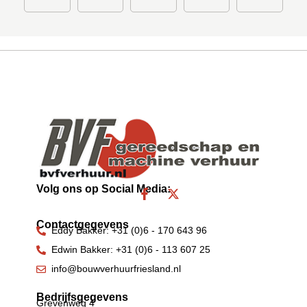
Volg ons op Social Media:
F
X
a
-
c
t
Contactgegevens
e
w
Eddy Bakker: +31 (0)6 - 170 643 96
b
i
Edwin Bakker: +31 (0)6 - 113 607 25
o
t
o
t
info@bouwverhuurfriesland.nl
k
e
-
r
Bedrijfsgegevens
Grevenweg 4
f