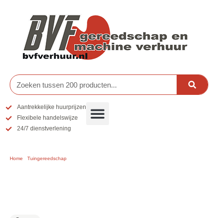
Ga
naar
de
inhoud
Zoeken
Aantrekkelijke huurprijzen
Flexibele handelswijze
24/7 dienstverlening
Home
/
Tuingereedschap
/ Takkenversnipperaar (Middelgroot)
Takkenversnipperaar (Middelgroot)