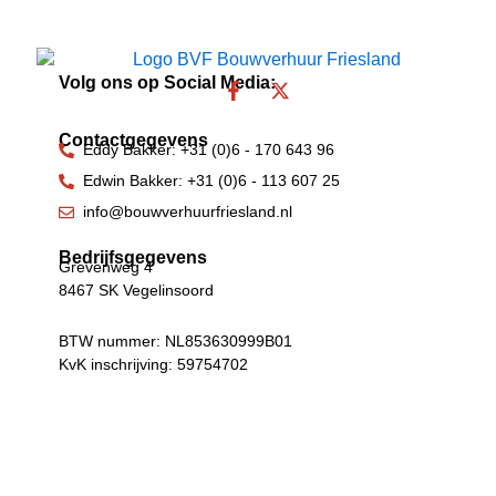
Volg ons op Social Media:
F
X
a
-
c
t
Contactgegevens
e
w
Eddy Bakker: +31 (0)6 - 170 643 96
b
i
Edwin Bakker: +31 (0)6 - 113 607 25
o
t
o
t
info@bouwverhuurfriesland.nl
k
e
-
r
Bedrijfsgegevens
Grevenweg 4
f
8467 SK Vegelinsoord
BTW nummer: NL853630999B01
KvK inschrijving: 59754702