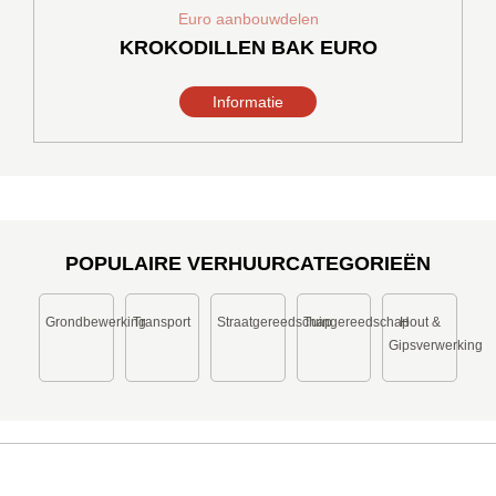
heeft
Euro aanbouwdelen
meerdere
KROKODILLEN BAK EURO
variaties.
Deze
Informatie
optie
kan
gekozen
worden
op
de
productpagina
POPULAIRE VERHUURCATEGORIEËN
Grondbewerking
Transport
Straatgereedschap
Tuingereedschap
Hout &
Gipsverwerking