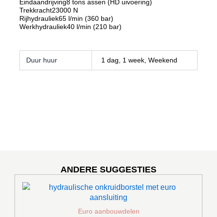
Eindaandrijving
8 tons assen (HD uivoering)
Trekkracht
23000 N
Rijhydrauliek
65 l/min (360 bar)
Werkhydrauliek
40 l/min (210 bar)
Duur huur
1 dag, 1 week, Weekend
ANDERE SUGGESTIES
Dit
product
heeft
meerdere
Euro aanbouwdelen