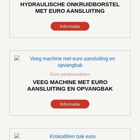
variaties.
HYDRAULISCHE ONKRUIDBORSTEL
Deze
MET EURO AANSLUITING
optie
kan
Informatie
gekozen
worden
op
de
Dit
productpagina
product
heeft
meerdere
Euro aanbouwdelen
variaties.
VEEG MACHINE MET EURO
Deze
AANSLUITING EN OPVANGBAK
optie
kan
Informatie
gekozen
worden
op
de
Dit
productpagina
product