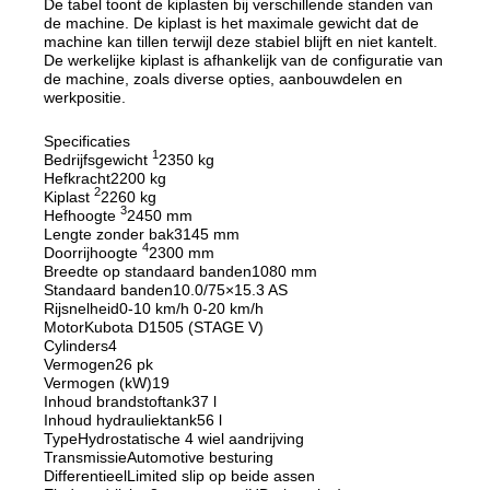
De tabel toont de kiplasten bij verschillende standen van
de machine. De kiplast is het maximale gewicht dat de
machine kan tillen terwijl deze stabiel blijft en niet kantelt.
De werkelijke kiplast is afhankelijk van de configuratie van
de machine, zoals diverse opties, aanbouwdelen en
werkpositie.
Specificaties
1
Bedrijfsgewicht
2350 kg
Hefkracht
2200 kg
2
Kiplast
2260 kg
3
Hefhoogte
2450 mm
Lengte zonder bak
3145 mm
4
Doorrijhoogte
2300 mm
Breedte op standaard banden
1080 mm
Standaard banden
10.0/75×15.3 AS
Rijsnelheid
0-10 km/h 0-20 km/h
Motor
Kubota D1505 (STAGE V)
Cylinders
4
Vermogen
26 pk
Vermogen (kW)
19
Inhoud brandstoftank
37 l
Inhoud hydrauliektank
56 l
Type
Hydrostatische 4 wiel aandrijving
Transmissie
Automotive besturing
Differentieel
Limited slip op beide assen