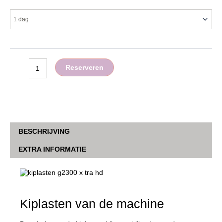
kg
aantal
Reserveren
BESCHRIJVING
EXTRA INFORMATIE
Kiplasten van de machine