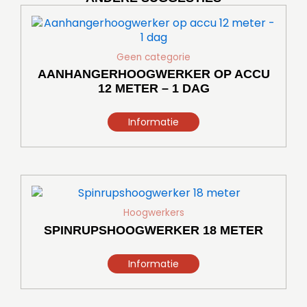
Geen categorie
AANHANGERHOOGWERKER OP ACCU
12 METER – 1 DAG
Informatie
Dit
product
heeft
Hoogwerkers
meerdere
SPINRUPSHOOGWERKER 18 METER
variaties.
Deze
Informatie
optie
kan
gekozen