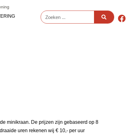
ening
F
Zoeken
ERING
a
c
e
b
o
o
k
de minikraan. De prijzen zijn gebaseerd op 8
draaide uren rekenen wij € 10,- per uur