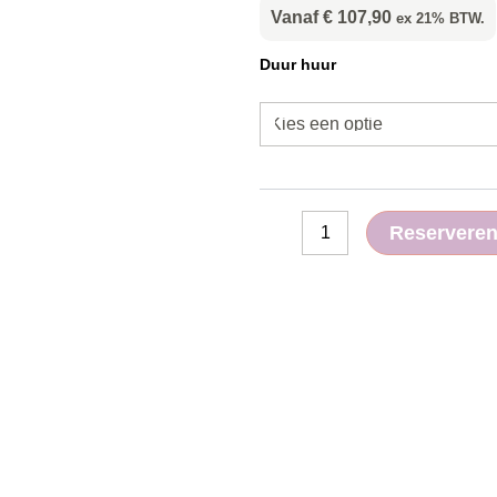
Vanaf
€
107,90
ex 21% BTW.
Minigraver
Duur huur
1000KG
aantal
Reservere