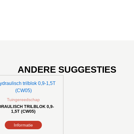
ANDERE SUGGESTIES
Dit
product
heeft
Tuingereedschap
meerdere
DRAULISCH TRILBLOK 0,9-
variaties.
1,5T (CW05)
Deze
optie
Informatie
kan