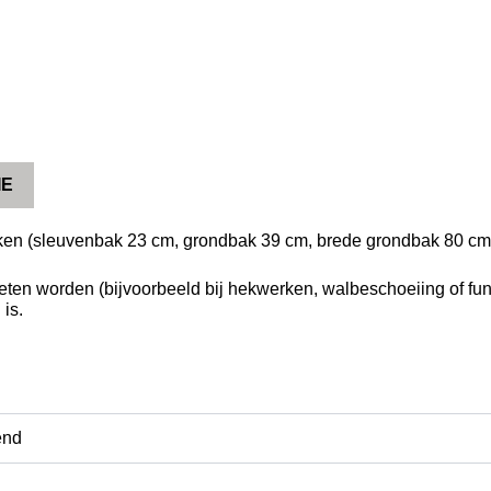
IE
ken (sleuvenbak 23 cm, grondbak 39 cm, brede grondbak 80 cm
ten worden (bijvoorbeeld bij hekwerken, walbeschoeiing of fu
is.
end