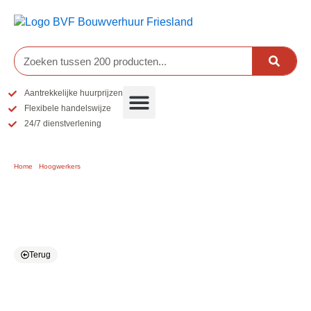
Ga
naar
de
inhoud
Zoeken
Aantrekkelijke huurprijzen
Flexibele handelswijze
24/7 dienstverlening
Home
/
Hoogwerkers
/ Ladder
Ladder
Terug