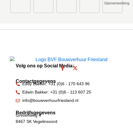
Gipsverwerking
Volg ons op Social Media:
F
X
a
-
c
t
Contactgegevens
e
w
Eddy Bakker: +31 (0)6 - 170 643 96
b
i
Edwin Bakker: +31 (0)6 - 113 607 25
o
t
o
t
info@bouwverhuurfriesland.nl
k
e
-
r
Bedrijfsgegevens
Grevenweg 4
f
8467 SK Vegelinsoord