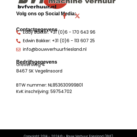
Volg ons op Social Media:
F
X
a
-
c
t
Contactgegevens
e
w
Eddy Bakker: +31 (0)6 - 170 643 96
b
i
Edwin Bakker: +31 (0)6 - 113 607 25
o
t
o
t
info@bouwverhuurfriesland.nl
k
e
-
r
Bedrijfsgegevens
f
Grevenweg 4
8467 SK Vegelinsoord
BTW nummer: NL853630999B01
KvK inschrijving: 59754702
Copyright 2014 - 2024 © - Bouw Verhuur Friesland (BVF)