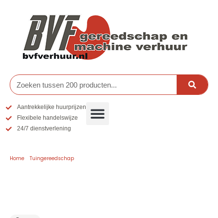
Ga
naar
de
inhoud
Zoeken
Aantrekkelijke huurprijzen
Flexibele handelswijze
24/7 dienstverlening
Home
/
Tuingereedschap
/ Egalisatieschuif
Egalisatieschuif